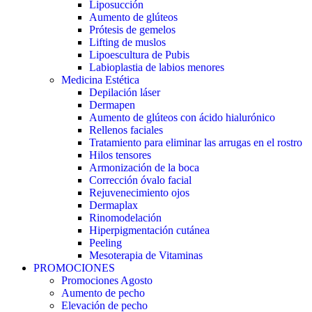
Liposucción
Aumento de glúteos
Prótesis de gemelos
Lifting de muslos
Lipoescultura de Pubis
Labioplastia de labios menores
Medicina Estética
Depilación láser
Dermapen
Aumento de glúteos con ácido hialurónico
Rellenos faciales
Tratamiento para eliminar las arrugas en el rostro
Hilos tensores
Armonización de la boca
Corrección óvalo facial
Rejuvenecimiento ojos
Dermaplax
Rinomodelación
Hiperpigmentación cutánea
Peeling
Mesoterapia de Vitaminas
PROMOCIONES
Promociones Agosto
Aumento de pecho
Elevación de pecho