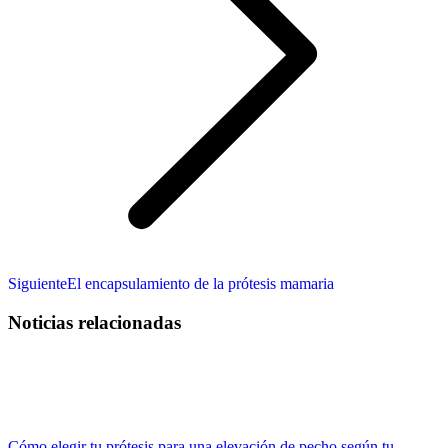
Publicación
Siguiente
El encapsulamiento de la prótesis mamaria
siguiente:
Noticias relacionadas
Cómo elegir tu prótesis para una elevación de pecho según tu