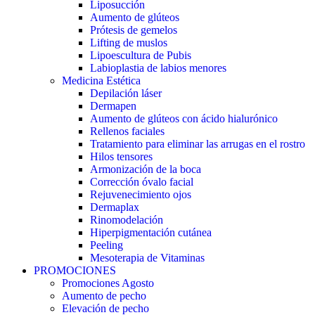
Liposucción
Aumento de glúteos
Prótesis de gemelos
Lifting de muslos
Lipoescultura de Pubis
Labioplastia de labios menores
Medicina Estética
Depilación láser
Dermapen
Aumento de glúteos con ácido hialurónico
Rellenos faciales
Tratamiento para eliminar las arrugas en el rostro
Hilos tensores
Armonización de la boca
Corrección óvalo facial
Rejuvenecimiento ojos
Dermaplax
Rinomodelación
Hiperpigmentación cutánea
Peeling
Mesoterapia de Vitaminas
PROMOCIONES
Promociones Agosto
Aumento de pecho
Elevación de pecho