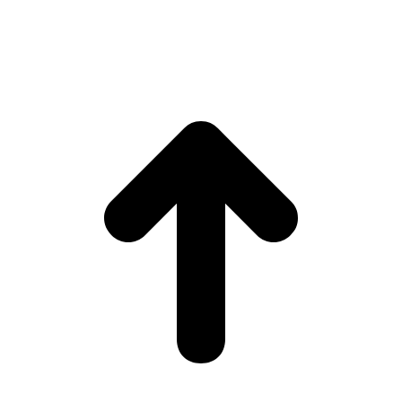
I
a
T