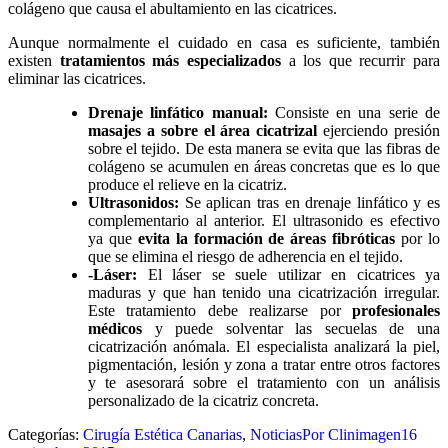
colágeno que causa el abultamiento en las cicatrices.
Aunque normalmente el cuidado en casa es suficiente, también
existen
tratamientos más especializados
a los que recurrir para
eliminar las cicatrices.
Drenaje linfático manual:
Consiste en una serie de
masajes a sobre el área cicatrizal
ejerciendo presión
sobre el tejido. De esta manera se evita que las fibras de
colágeno se acumulen en áreas concretas que es lo que
produce el relieve en la cicatriz.
Ultrasonidos:
Se aplican tras en drenaje linfático y es
complementario al anterior. El ultrasonido es efectivo
ya que
evita la formación de áreas fibróticas
por lo
que se elimina el riesgo de adherencia en el tejido.
-Láser:
El láser se suele utilizar en cicatrices ya
maduras y que han tenido una cicatrización irregular.
Este tratamiento debe realizarse por
profesionales
médicos
y puede solventar las secuelas de una
cicatrización anómala. El especialista analizará la piel,
pigmentación, lesión y zona a tratar entre otros factores
y te asesorará sobre el tratamiento con un análisis
personalizado de la cicatriz concreta.
Categorías:
Cirugía Estética Canarias
,
Noticias
Por
Clinimagen
16