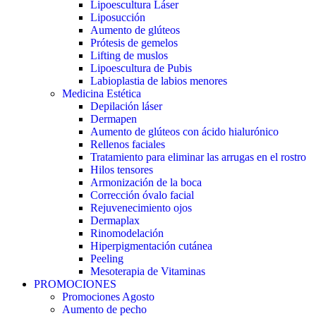
Lipoescultura Láser
Liposucción
Aumento de glúteos
Prótesis de gemelos
Lifting de muslos
Lipoescultura de Pubis
Labioplastia de labios menores
Medicina Estética
Depilación láser
Dermapen
Aumento de glúteos con ácido hialurónico
Rellenos faciales
Tratamiento para eliminar las arrugas en el rostro
Hilos tensores
Armonización de la boca
Corrección óvalo facial
Rejuvenecimiento ojos
Dermaplax
Rinomodelación
Hiperpigmentación cutánea
Peeling
Mesoterapia de Vitaminas
PROMOCIONES
Promociones Agosto
Aumento de pecho