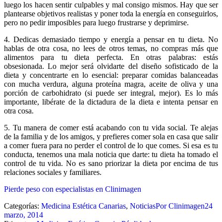
luego los hacen sentir culpables y mal consigo mismos. Hay que ser
plantearse objetivos realistas y poner toda la energía en conseguirlos,
pero no pedir imposibles para luego frustrarse y deprimirse.
4. Dedicas demasiado tiempo y energía a pensar en tu dieta. No
hablas de otra cosa, no lees de otros temas, no compras más que
alimentos para tu dieta perfecta. En otras palabras: estás
obsesionada. Lo mejor será olvidarte del diseño sofisticado de la
dieta y concentrarte en lo esencial: preparar comidas balanceadas
con mucha verdura, alguna proteína magra, aceite de oliva y una
porción de carbohidrato (si puede ser integral, mejor). Es lo más
importante, libérate de la dictadura de la dieta e intenta pensar en
otra cosa.
5. Tu manera de comer está acabando con tu vida social. Te alejas
de la familia y de los amigos, y prefieres comer sola en casa que salir
a comer fuera para no perder el control de lo que comes. Si esa es tu
conducta, tenemos una mala noticia que darte: tu dieta ha tomado el
control de tu vida. No es sano priorizar la dieta por encima de tus
relaciones sociales y familiares.
Pierde peso con especialistas en Clinimagen
Categorías:
Medicina Estética Canarias
,
Noticias
Por
Clinimagen
24
marzo, 2014