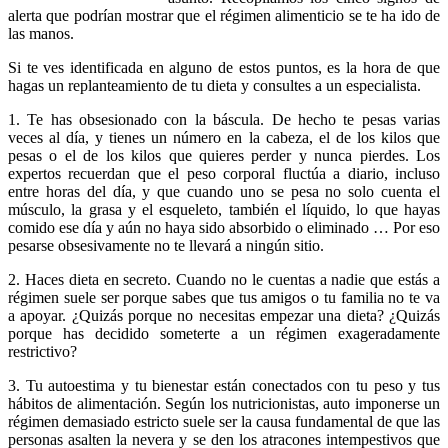
alerta que podrían mostrar que el régimen alimenticio se te ha ido de
las manos.
Si te ves identificada en alguno de estos puntos, es la hora de que
hagas un replanteamiento de tu dieta y consultes a un especialista.
1. Te has obsesionado con la báscula. De hecho te pesas varias
veces al día, y tienes un número en la cabeza, el de los kilos que
pesas o el de los kilos que quieres perder y nunca pierdes. Los
expertos recuerdan que el peso corporal fluctúa a diario, incluso
entre horas del día, y que cuando uno se pesa no solo cuenta el
músculo, la grasa y el esqueleto, también el líquido, lo que hayas
comido ese día y aún no haya sido absorbido o eliminado … Por eso
pesarse obsesivamente no te llevará a ningún sitio.
2. Haces dieta en secreto. Cuando no le cuentas a nadie que estás a
régimen suele ser porque sabes que tus amigos o tu familia no te va
a apoyar. ¿Quizás porque no necesitas empezar una dieta? ¿Quizás
porque has decidido someterte a un régimen exageradamente
restrictivo?
3. Tu autoestima y tu bienestar están conectados con tu peso y tus
hábitos de alimentación. Según los nutricionistas, auto imponerse un
régimen demasiado estricto suele ser la causa fundamental de que las
personas asalten la nevera y se den los atracones intempestivos que