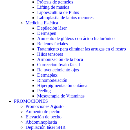
Prótesis de gemelos
Lifting de muslos
Lipoescultura de Pubis
Labioplastia de labios menores
Medicina Estética
Depilación láser
Dermapen
Aumento de glúteos con ácido hialurónico
Rellenos faciales
Tratamiento para eliminar las arrugas en el rostro
Hilos tensores
Armonización de la boca
Corrección óvalo facial
Rejuvenecimiento ojos
Dermaplax
Rinomodelación
Hiperpigmentación cutánea
Peeling
Mesoterapia de Vitaminas
PROMOCIONES
Promociones Agosto
Aumento de pecho
Elevación de pecho
Abdominoplastia
Depilación láser SHR