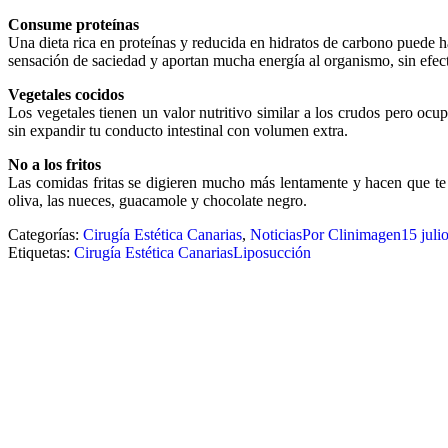
Consume proteínas
Una dieta rica en proteínas y reducida en hidratos de carbono puede ha
sensación de saciedad y aportan mucha energía al organismo, sin efect
Vegetales cocidos
Los vegetales tienen un valor nutritivo similar a los crudos pero ocu
sin expandir tu conducto intestinal con volumen extra.
No a los fritos
Las comidas fritas se digieren mucho más lentamente y hacen que te
oliva, las nueces, guacamole y chocolate negro.
Categorías:
Cirugía Estética Canarias
,
Noticias
Por
Clinimagen
15 juli
Etiquetas:
Cirugía Estética Canarias
Liposucción
Navegación
entre
publicaciones