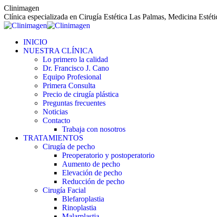
Saltar
Clinimagen
al
Clínica especializada en Cirugía Estética Las Palmas, Medicina Estét
contenido
INICIO
NUESTRA CLÍNICA
Lo primero la calidad
Dr. Francisco J. Cano
Equipo Profesional
Primera Consulta
Precio de cirugía plástica
Preguntas frecuentes
Noticias
Contacto
Trabaja con nosotros
TRATAMIENTOS
Cirugía de pecho
Preoperatorio y postoperatorio
Aumento de pecho
Elevación de pecho
Reducción de pecho
Cirugía Facial
Blefaroplastia
Rinoplastia
Malarplastia