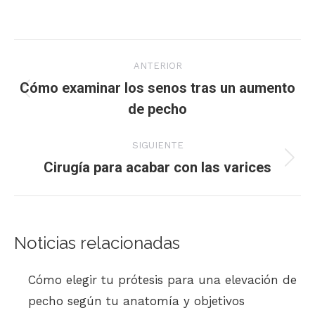
Navegación
ANTERIOR
entre
Cómo examinar los senos tras un aumento
Publicación
de pecho
publicaciones
anterior:
SIGUIENTE
Cirugía para acabar con las varices
Publicación
siguiente:
Noticias relacionadas
Cómo elegir tu prótesis para una elevación de
pecho según tu anatomía y objetivos