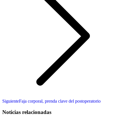
Publicación
Siguiente
Faja corporal, prenda clave del postoperatorio
siguiente:
Noticias relacionadas