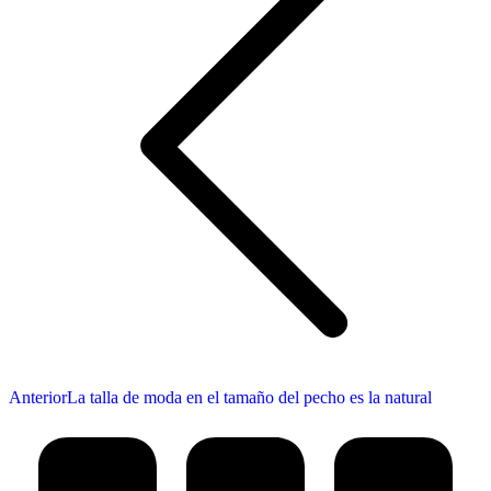
Publicación
Anterior
La talla de moda en el tamaño del pecho es la natural
anterior: