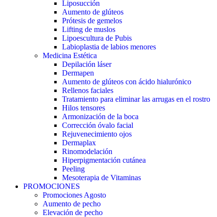
Liposucción
Aumento de glúteos
Prótesis de gemelos
Lifting de muslos
Lipoescultura de Pubis
Labioplastia de labios menores
Medicina Estética
Depilación láser
Dermapen
Aumento de glúteos con ácido hialurónico
Rellenos faciales
Tratamiento para eliminar las arrugas en el rostro
Hilos tensores
Armonización de la boca
Corrección óvalo facial
Rejuvenecimiento ojos
Dermaplax
Rinomodelación
Hiperpigmentación cutánea
Peeling
Mesoterapia de Vitaminas
PROMOCIONES
Promociones Agosto
Aumento de pecho
Elevación de pecho