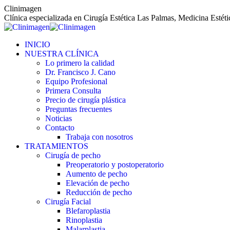
Saltar
Clinimagen
al
Clínica especializada en Cirugía Estética Las Palmas, Medicina Estét
contenido
INICIO
NUESTRA CLÍNICA
Lo primero la calidad
Dr. Francisco J. Cano
Equipo Profesional
Primera Consulta
Precio de cirugía plástica
Preguntas frecuentes
Noticias
Contacto
Trabaja con nosotros
TRATAMIENTOS
Cirugía de pecho
Preoperatorio y postoperatorio
Aumento de pecho
Elevación de pecho
Reducción de pecho
Cirugía Facial
Blefaroplastia
Rinoplastia
Malarplastia