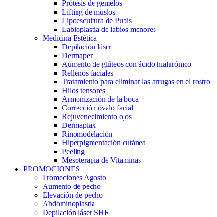
Prótesis de gemelos
Lifting de muslos
Lipoescultura de Pubis
Labioplastia de labios menores
Medicina Estética
Depilación láser
Dermapen
Aumento de glúteos con ácido hialurónico
Rellenos faciales
Tratamiento para eliminar las arrugas en el rostro
Hilos tensores
Armonización de la boca
Corrección óvalo facial
Rejuvenecimiento ojos
Dermaplax
Rinomodelación
Hiperpigmentación cutánea
Peeling
Mesoterapia de Vitaminas
PROMOCIONES
Promociones Agosto
Aumento de pecho
Elevación de pecho
Abdominoplastia
Depilación láser SHR