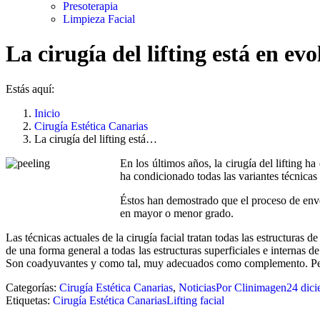
Presoterapia
Limpieza Facial
La cirugía del lifting está en ev
Estás aquí:
Inicio
Cirugía Estética Canarias
La cirugía del lifting está…
En los últimos años, la cirugía del lifting 
ha condicionado todas las variantes técnicas
Éstos han demostrado que el proceso de enveje
en mayor o menor grado.
Las técnicas actuales de la cirugía facial tratan todas las estructura
de una forma general a todas las estructuras superficiales e internas d
Son coadyuvantes y como tal, muy adecuados como complemento. Pero pa
Categorías:
Cirugía Estética Canarias
,
Noticias
Por
Clinimagen
24 dic
Etiquetas:
Cirugía Estética Canarias
Lifting facial
Navegación