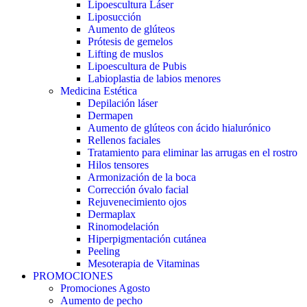
Lipoescultura Láser
Liposucción
Aumento de glúteos
Prótesis de gemelos
Lifting de muslos
Lipoescultura de Pubis
Labioplastia de labios menores
Medicina Estética
Depilación láser
Dermapen
Aumento de glúteos con ácido hialurónico
Rellenos faciales
Tratamiento para eliminar las arrugas en el rostro
Hilos tensores
Armonización de la boca
Corrección óvalo facial
Rejuvenecimiento ojos
Dermaplax
Rinomodelación
Hiperpigmentación cutánea
Peeling
Mesoterapia de Vitaminas
PROMOCIONES
Promociones Agosto
Aumento de pecho