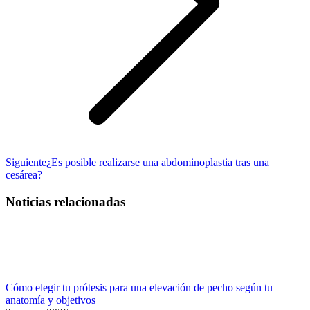
Publicación
Siguiente
¿Es posible realizarse una abdominoplastia tras una
siguiente:
cesárea?
Noticias relacionadas
Cómo elegir tu prótesis para una elevación de pecho según tu
anatomía y objetivos