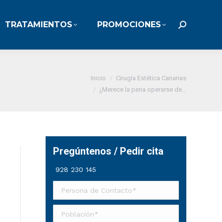
TRATAMIENTOS
PROMOCIONES
TRATAMIENTOS
PROMOCIONES
Buscar:
Buscar:
stás aquí:
Inicio
Cirugía Estética Canarias
¿Merece la pena operarse de…
Pregúntenos / Pedir cita
928 230 145