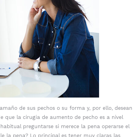
amaño de sus pechos o su forma y, por ello, desean
de que la cirugía de aumento de pecho es a nivel
abitual preguntarse si merece la pena operarse el
e la pena? Lo principal es tener muy claras las