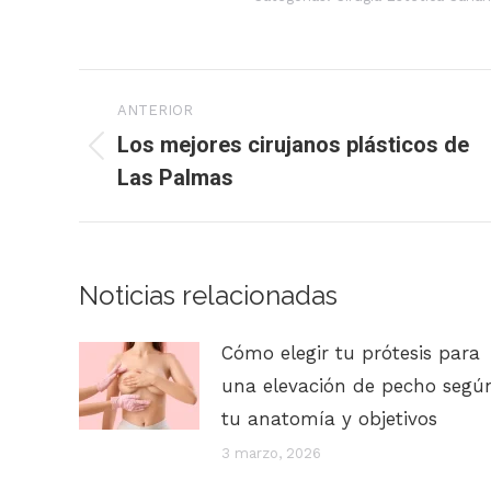
Navegación
ANTERIOR
entre
Los mejores cirujanos plásticos de
Publicación
Las Palmas
publicaciones
anterior:
Noticias relacionadas
Cómo elegir tu prótesis para
una elevación de pecho segú
tu anatomía y objetivos
3 marzo, 2026