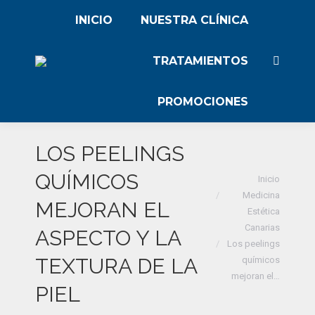
INICIO
NUESTRA CLÍNICA
TRATAMIENTOS
Buscar:
PROMOCIONES
LOS PEELINGS
Estás aquí:
QUÍMICOS
Inicio
Medicina
MEJORAN EL
Estética
Canarias
ASPECTO Y LA
Los peelings
TEXTURA DE LA
químicos
mejoran el…
PIEL