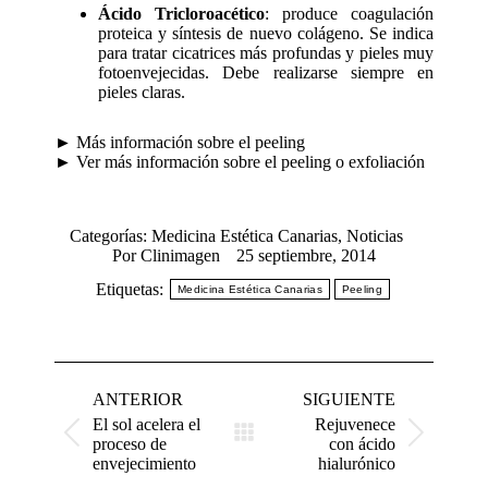
Ácido Tricloroacético
: produce coagulación
proteica y síntesis de nuevo colágeno. Se indica
para tratar cicatrices más profundas y pieles muy
fotoenvejecidas. Debe realizarse siempre en
pieles claras.
►
Más información sobre el peeling
►
Ver más información sobre el peeling o exfoliación
Categorías:
Medicina Estética Canarias
,
Noticias
Por
Clinimagen
25 septiembre, 2014
Etiquetas:
Medicina Estética Canarias
Peeling
Navegación
entre
ANTERIOR
SIGUIENTE
publicaciones
El sol acelera el
Rejuvenece
Publicación
Publicación
proceso de
con ácido
anterior:
siguiente:
envejecimiento
hialurónico