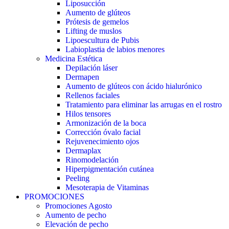
Liposucción
Aumento de glúteos
Prótesis de gemelos
Lifting de muslos
Lipoescultura de Pubis
Labioplastia de labios menores
Medicina Estética
Depilación láser
Dermapen
Aumento de glúteos con ácido hialurónico
Rellenos faciales
Tratamiento para eliminar las arrugas en el rostro
Hilos tensores
Armonización de la boca
Corrección óvalo facial
Rejuvenecimiento ojos
Dermaplax
Rinomodelación
Hiperpigmentación cutánea
Peeling
Mesoterapia de Vitaminas
PROMOCIONES
Promociones Agosto
Aumento de pecho
Elevación de pecho