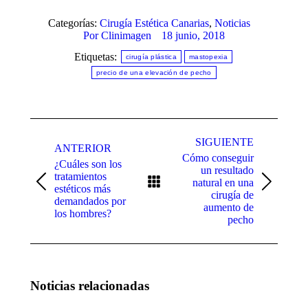
Categorías:
Cirugía Estética Canarias
,
Noticias
Por
Clinimagen
18 junio, 2018
Etiquetas:
cirugía plástica
mastopexia
precio de una elevación de pecho
Navegación
entre
SIGUIENTE
ANTERIOR
Cómo conseguir
publicaciones
¿Cuáles son los
un resultado
tratamientos
natural en una
Publicación
Publicación
estéticos más
cirugía de
anterior:
siguiente:
demandados por
aumento de
los hombres?
pecho
Noticias relacionadas