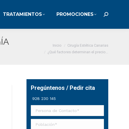
TRATAMIENTOS
PROMOCIONES
TRATAMIENTOS
PROMOCIONES
Buscar:
Buscar:
ÍA
Estás aquí:
Inicio
Cirugía Estética Canarias
¿Qué factores determinan el precio…
Pregúntenos / Pedir cita
928 230 145