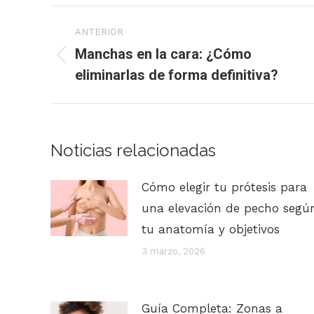
Navegación
ANTERIOR
entre
Manchas en la cara: ¿Cómo
Publicación
eliminarlas de forma definitiva?
publicaciones
anterior:
Noticias relacionadas
Cómo elegir tu prótesis para
una elevación de pecho segú
tu anatomía y objetivos
3 marzo, 2026
Guía Completa: Zonas a