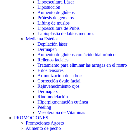
Lipoescultura Láser
Liposucción
Aumento de glúteos
Prótesis de gemelos
Lifting de muslos
Lipoescultura de Pubis
Labioplastia de labios menores
Medicina Estética
Depilación láser
Dermapen
Aumento de glúteos con ácido hialurónico
Rellenos faciales
Tratamiento para eliminar las arrugas en el rostro
Hilos tensores
Armonización de la boca
Corrección óvalo facial
Rejuvenecimiento ojos
Dermaplax
Rinomodelación
Hiperpigmentación cutánea
Peeling
Mesoterapia de Vitaminas
PROMOCIONES
Promociones Agosto
Aumento de pecho