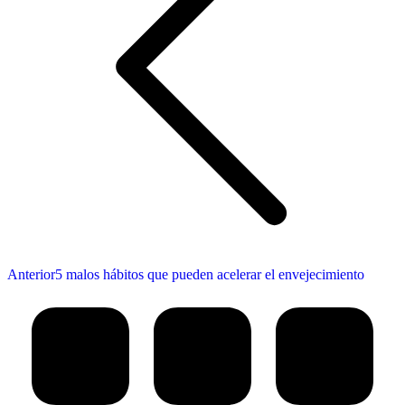
Publicación
Anterior
5 malos hábitos que pueden acelerar el envejecimiento
anterior: