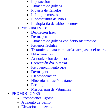
Liposucción
Aumento de glúteos
Prótesis de gemelos
Lifting de muslos
Lipoescultura de Pubis
Labioplastia de labios menores
Medicina Estética
Depilación láser
Dermapen
Aumento de glúteos con ácido hialurónico
Rellenos faciales
Tratamiento para eliminar las arrugas en el rostro
Hilos tensores
Armonización de la boca
Corrección óvalo facial
Rejuvenecimiento ojos
Dermaplax
Rinomodelación
Hiperpigmentación cutánea
Peeling
Mesoterapia de Vitaminas
PROMOCIONES
Promociones Agosto
Aumento de pecho
Elevación de pecho