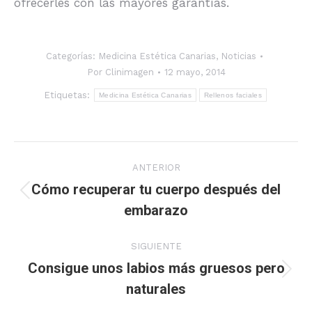
ofrecerles con las mayores garantías.
Categorías:
Medicina Estética Canarias
,
Noticias
Por
Clinimagen
12 mayo, 2014
Etiquetas:
Medicina Estética Canarias
Rellenos faciales
Navegación
ANTERIOR
entre
Cómo recuperar tu cuerpo después del
Publicación
embarazo
publicaciones
anterior:
SIGUIENTE
Consigue unos labios más gruesos pero
Publicación
naturales
siguiente: