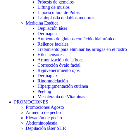
Prótesis de gemelos
Lifting de muslos
Lipoescultura de Pubis
Labioplastia de labios menores
Medicina Estética
Depilación láser
Dermapen
Aumento de glúteos con ácido hialurónico
Rellenos faciales
Tratamiento para eliminar las arrugas en el rostro
Hilos tensores
Armonización de la boca
Corrección óvalo facial
Rejuvenecimiento ojos
Dermaplax
Rinomodelación
Hiperpigmentación cutánea
Peeling
Mesoterapia de Vitaminas
PROMOCIONES
Promociones Agosto
Aumento de pecho
Elevación de pecho
Abdominoplastia
Depilación láser SHR