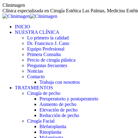
Saltar
Clinimagen
al
Clínica especializada en Cirugía Estética Las Palmas, Medicina Estét
contenido
INICIO
NUESTRA CLÍNICA
Lo primero la calidad
Dr. Francisco J. Cano
Equipo Profesional
Primera Consulta
Precio de cirugía plástica
Preguntas frecuentes
Noticias
Contacto
Trabaja con nosotros
TRATAMIENTOS
Cirugía de pecho
Preoperatorio y postoperatorio
Aumento de pecho
Elevación de pecho
Reducción de pecho
Cirugía Facial
Blefaroplastia
Rinoplastia
Malarplastia