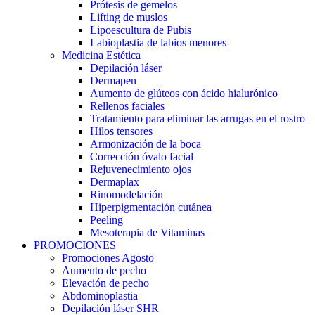
Prótesis de gemelos
Lifting de muslos
Lipoescultura de Pubis
Labioplastia de labios menores
Medicina Estética
Depilación láser
Dermapen
Aumento de glúteos con ácido hialurónico
Rellenos faciales
Tratamiento para eliminar las arrugas en el rostro
Hilos tensores
Armonización de la boca
Corrección óvalo facial
Rejuvenecimiento ojos
Dermaplax
Rinomodelación
Hiperpigmentación cutánea
Peeling
Mesoterapia de Vitaminas
PROMOCIONES
Promociones Agosto
Aumento de pecho
Elevación de pecho
Abdominoplastia
Depilación láser SHR