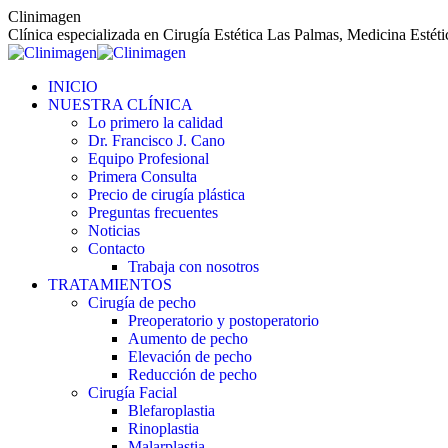
Saltar
Clinimagen
al
Clínica especializada en Cirugía Estética Las Palmas, Medicina Estét
contenido
INICIO
NUESTRA CLÍNICA
Lo primero la calidad
Dr. Francisco J. Cano
Equipo Profesional
Primera Consulta
Precio de cirugía plástica
Preguntas frecuentes
Noticias
Contacto
Trabaja con nosotros
TRATAMIENTOS
Cirugía de pecho
Preoperatorio y postoperatorio
Aumento de pecho
Elevación de pecho
Reducción de pecho
Cirugía Facial
Blefaroplastia
Rinoplastia
Malarplastia