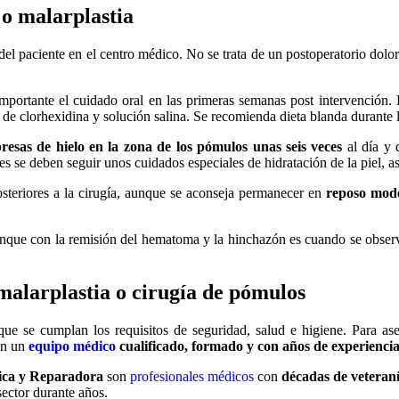
 o malarplastia
del paciente en el centro médico. No se trata de un postoperatorio dolo
 importante el cuidado oral en las primeras semanas post intervención. 
e clorhexidina y solución salina. Se recomienda dieta blanda durante l
resas de hielo en la zona de los pómulos unas seis veces
al día y
s se deben seguir unos cuidados especiales de hidratación de la piel, 
steriores a la cirugía, aunque se aconseja permanecer en
reposo mo
unque con la remisión del hematoma y la hinchazón es cuando se obser
malarplastia o cirugía de pómulos
que se cumplan los requisitos de seguridad, salud e higiene. Para ase
on un
equipo médico
cualificado, formado y con años de experienci
tica y Reparadora
son
profesionales médicos
con
décadas de veteran
sector durante años.