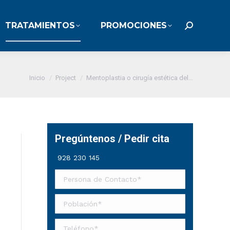
TRATAMIENTOS
PROMOCIONES
TRATAMIENTOS
PROMOCIONES
Buscar:
Buscar:
Estás aquí:
Inicio
Project
Mentoplastia o cirugía estética del…
Pregúntenos / Pedir cita
928 230 145