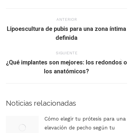
Navegación
ANTERIOR
entre
Lipoescultura de pubis para una zona íntima
Publicación
definida
publicaciones
anterior:
SIGUIENTE
¿Qué implantes son mejores: los redondos o
Publicación
los anatómicos?
siguiente:
Noticias relacionadas
Cómo elegir tu prótesis para una
elevación de pecho según tu