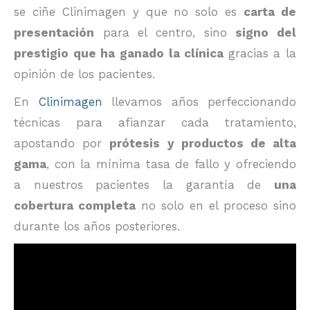
se ciñe Clinimagen y que no solo es
carta de
presentación
para el centro, sino
signo del
prestigio que ha ganado la clínica
gracias a la
opinión de los pacientes.
En
Clinimagen
llevamos años perfeccionando
técnicas para afianzar cada tratamiento,
apostando por
prótesis y productos de alta
gama
, con la mínima tasa de fallo y ofreciendo
a nuestros pacientes la garantía de
una
cobertura completa
no solo en el proceso sino
durante los años posteriores.