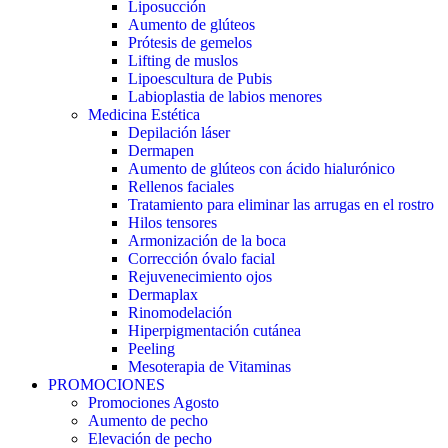
Liposucción
Aumento de glúteos
Prótesis de gemelos
Lifting de muslos
Lipoescultura de Pubis
Labioplastia de labios menores
Medicina Estética
Depilación láser
Dermapen
Aumento de glúteos con ácido hialurónico
Rellenos faciales
Tratamiento para eliminar las arrugas en el rostro
Hilos tensores
Armonización de la boca
Corrección óvalo facial
Rejuvenecimiento ojos
Dermaplax
Rinomodelación
Hiperpigmentación cutánea
Peeling
Mesoterapia de Vitaminas
PROMOCIONES
Promociones Agosto
Aumento de pecho
Elevación de pecho