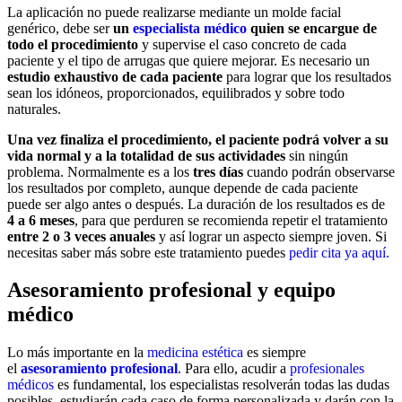
La aplicación no puede realizarse mediante un molde facial
genérico, debe ser
un
especialista médico
quien se encargue de
todo el procedimiento
y supervise el caso concreto de cada
paciente y el tipo de arrugas que quiere mejorar. Es necesario un
estudio exhaustivo de cada paciente
para lograr que los resultados
sean los idóneos, proporcionados, equilibrados y sobre todo
naturales.
Una vez finaliza el procedimiento, el paciente podrá volver a su
vida normal y a la totalidad de sus actividades
sin ningún
problema. Normalmente es a los
tres días
cuando podrán observarse
los resultados por completo, aunque depende de cada paciente
puede ser algo antes o después. La duración de los resultados es de
4 a
6 meses
, para que perduren se recomienda repetir el tratamiento
entre 2 o 3 veces anuales
y así lograr un aspecto siempre joven. Si
necesitas saber más sobre este tratamiento puedes
pedir cita ya aquí.
Asesoramiento profesional y equipo
médico
Lo más importante en la
medicina estética
es siempre
el
asesoramiento profesional
. Para ello, acudir a
profesionales
médicos
es fundamental, los especialistas resolverán todas las dudas
posibles, estudiarán cada caso de forma personalizada y darán con la