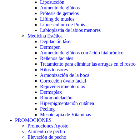
Liposucción
Aumento de glúteos
Prótesis de gemelos
Lifting de muslos
Lipoescultura de Pubis
Labioplastia de labios menores
Medicina Estética
Depilación láser
Dermapen
Aumento de glúteos con ácido hialurónico
Rellenos faciales
Tratamiento para eliminar las arrugas en el rostro
Hilos tensores
Armonización de la boca
Corrección óvalo facial
Rejuvenecimiento ojos
Dermaplax
Rinomodelación
Hiperpigmentación cutánea
Peeling
Mesoterapia de Vitaminas
PROMOCIONES
Promociones Agosto
Aumento de pecho
Elevación de pecho