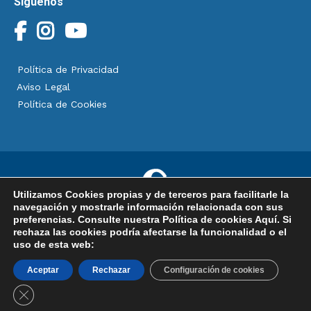
Síguenos
Política de Privacidad
Aviso Legal
Política de Cookies
Utilizamos Cookies propias y de terceros para facilitarle la
navegación y mostrarle información relacionada con sus
preferencias. Consulte nuestra Política de cookies
Aquí
. Si
rechaza las cookies podría afectarse la funcionalidad o el
uso de esta web:
Copyright © 2025 Clinimagen, especialistas en cirugía plástica,
estética y reparadora. Todos los derechos reservados.
Aceptar
Rechazar
Configuración de cookies
Cerrar el banner de cookies RGPD