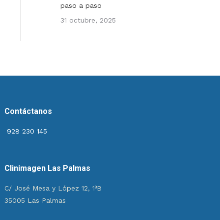
paso a paso
31 octubre, 2025
Contáctanos
928 230 145
Clinimagen Las Palmas
C/ José Mesa y López 12, 1ºB
35005 Las Palmas