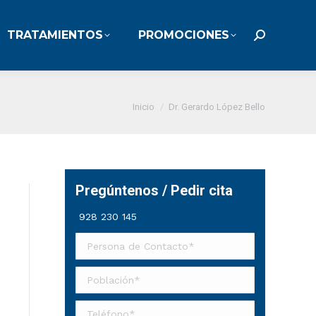
TRATAMIENTOS
PROMOCIONES
TRATAMIENTOS
PROMOCIONES
Buscar:
Buscar:
Estás aquí:
Inicio
Dr. Gerardo López Bello
Pregúntenos / Pedir cita
928 230 145