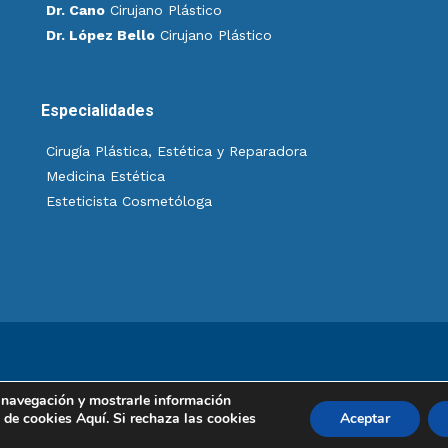
Dr. Cano
Cirujano Plástico
Dr. López Bello
Cirujano Plástico
Especialidades
Cirugía Plástica, Estética y Reparadora
Medicina Estética
Esteticista Cosmetóloga
pecialistas en cirugía plástica, estética y reparadora. Todos los dere
la navegación y mostrarle información
a de cookies
Aquí
. Si rechaza las cookies
Aceptar