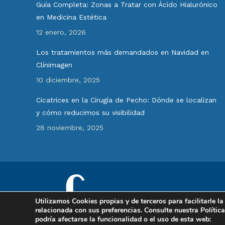
Guía Completa: Zonas a Tratar con Ácido Hialurónico
en Medicina Estética
12 enero, 2026
Los tratamientos más demandados en Navidad en
Clínimagen
10 diciembre, 2025
Cicatrices en la Cirugía de Pecho: Dónde se localizan
y cómo reducimos su visibilidad
28 noviembre, 2025
Copyright © 2025 Clinimagen, es
Utilizamos Cookies propias y de terceros para facilitarle 
relacionada con sus preferencias. Consulte nuestra Polític
podría afectarse la funcionalidad o el uso de esta web: