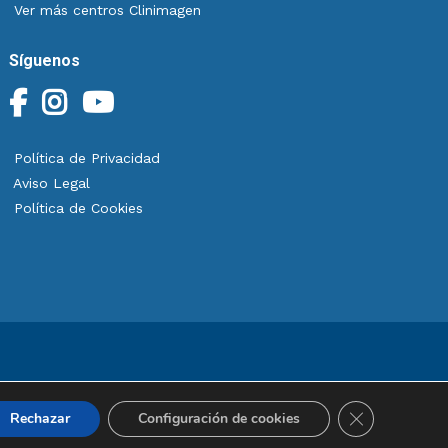
Ver más centros Clinimagen
Síguenos
Política de Privacidad
Aviso Legal
Política de Cookies
chos reservados.
Cerrar el bann
Rechazar
Configuración de cookies