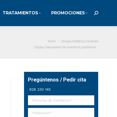
TRATAMIENTOS
PROMOCIONES
TRATAMIENTOS
PROMOCIONES
Buscar:
Buscar:
Estás aquí:
Inicio
Cirugía Estética Canarias
Dudas frecuentes de nuestros pacientes…
Pregúntenos / Pedir cita
928 230 145