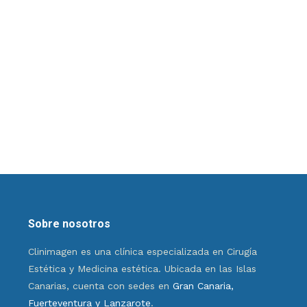
Sobre nosotros
Clinimagen es una clínica especializada en Cirugía
Estética y Medicina estética. Ubicada en las Islas
Canarias, cuenta con sedes en
Gran Canaria,
Fuerteventura y Lanzarote
.