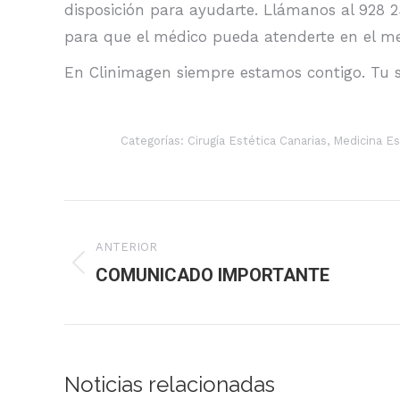
disposición para ayudarte. Llámanos al 928
para que el médico pueda atenderte en el me
En Clinimagen siempre estamos contigo. Tu s
Categorías:
Cirugía Estética Canarias
,
Medicina Es
Navegación
entre
ANTERIOR
COMUNICADO IMPORTANTE
Publicación
publicaciones
anterior:
Noticias relacionadas