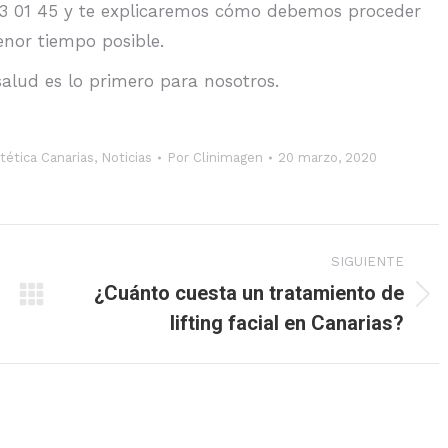
 23 01 45 y te explicaremos cómo debemos proceder
nor tiempo posible.
alud es lo primero para nosotros.
tética Canarias
,
Noticias
Por
Clinimagen
20 marzo, 2020
SIGUIENTE
¿Cuánto cuesta un tratamiento de
Publicación
lifting facial en Canarias?
siguiente: