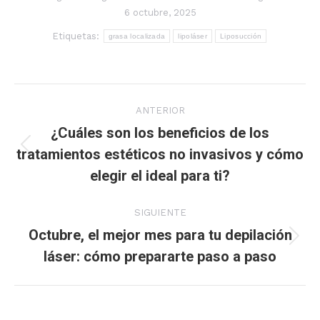
6 octubre, 2025
Etiquetas:
grasa localizada
lipoláser
Liposucción
Navegación
ANTERIOR
entre
¿Cuáles son los beneficios de los
tratamientos estéticos no invasivos y cómo
Publicación
publicaciones
elegir el ideal para ti?
anterior:
SIGUIENTE
Octubre, el mejor mes para tu depilación
Publicación
láser: cómo prepararte paso a paso
siguiente: