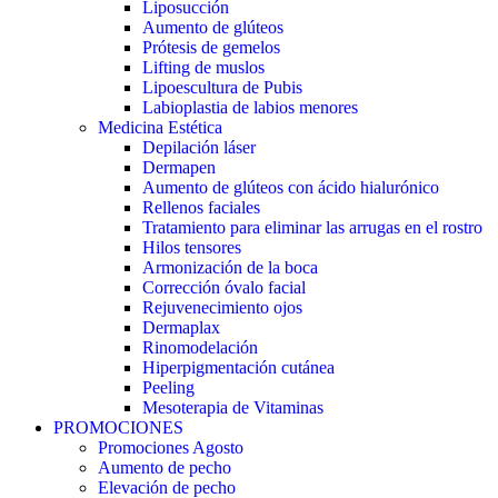
Liposucción
Aumento de glúteos
Prótesis de gemelos
Lifting de muslos
Lipoescultura de Pubis
Labioplastia de labios menores
Medicina Estética
Depilación láser
Dermapen
Aumento de glúteos con ácido hialurónico
Rellenos faciales
Tratamiento para eliminar las arrugas en el rostro
Hilos tensores
Armonización de la boca
Corrección óvalo facial
Rejuvenecimiento ojos
Dermaplax
Rinomodelación
Hiperpigmentación cutánea
Peeling
Mesoterapia de Vitaminas
PROMOCIONES
Promociones Agosto
Aumento de pecho
Elevación de pecho