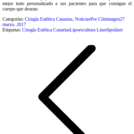
mejor trato personalizado a sus pacientes para que consigan el
cuerpo que desean.
Categorías:
Cirugía Estética Canarias
,
Noticias
Por
Clinimagen
27
marzo, 2017
Etiquetas:
Cirugía Estética Canarias
Lipoescultura Láser
lipoláser
Navegación
entre
publicaciones