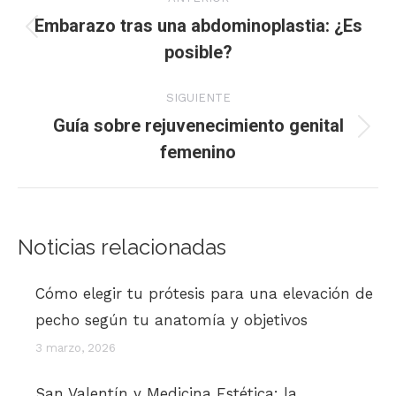
entre
Embarazo tras una abdominoplastia: ¿Es
Publicación
posible?
publicaciones
anterior:
SIGUIENTE
Guía sobre rejuvenecimiento genital
Publicación
femenino
siguiente:
Noticias relacionadas
Cómo elegir tu prótesis para una elevación de
pecho según tu anatomía y objetivos
3 marzo, 2026
San Valentín y Medicina Estética: la