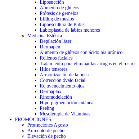
Liposucción
Aumento de glúteos
Prótesis de gemelos
Lifting de muslos
Lipoescultura de Pubis
Labioplastia de labios menores
Medicina Estética
Depilación láser
Dermapen
Aumento de glúteos con ácido hialurónico
Rellenos faciales
Tratamiento para eliminar las arrugas en el rostro
Hilos tensores
Armonización de la boca
Corrección óvalo facial
Rejuvenecimiento ojos
Dermaplax
Rinomodelación
Hiperpigmentación cutánea
Peeling
Mesoterapia de Vitaminas
PROMOCIONES
Promociones Agosto
Aumento de pecho
Elevación de pecho