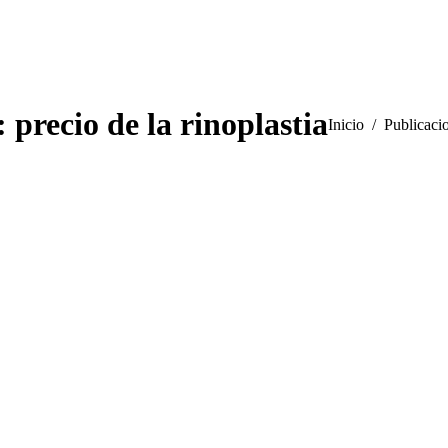
a:
precio de la rinoplastia
Estás aquí:
Inicio
Publicacio