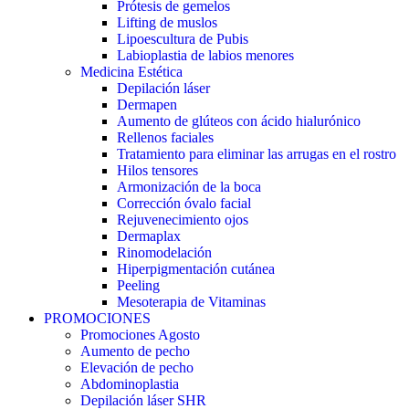
Prótesis de gemelos
Lifting de muslos
Lipoescultura de Pubis
Labioplastia de labios menores
Medicina Estética
Depilación láser
Dermapen
Aumento de glúteos con ácido hialurónico
Rellenos faciales
Tratamiento para eliminar las arrugas en el rostro
Hilos tensores
Armonización de la boca
Corrección óvalo facial
Rejuvenecimiento ojos
Dermaplax
Rinomodelación
Hiperpigmentación cutánea
Peeling
Mesoterapia de Vitaminas
PROMOCIONES
Promociones Agosto
Aumento de pecho
Elevación de pecho
Abdominoplastia
Depilación láser SHR