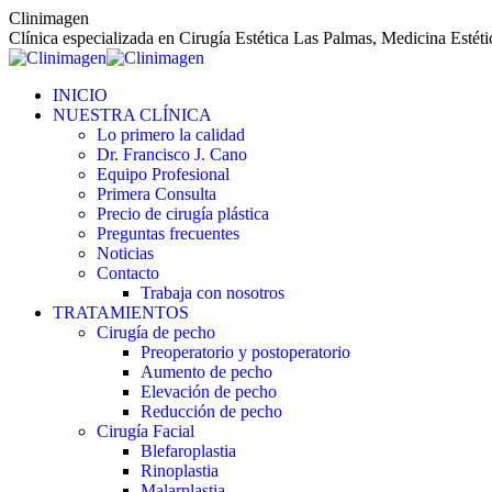
Saltar
Clinimagen
al
Clínica especializada en Cirugía Estética Las Palmas, Medicina Estét
contenido
INICIO
NUESTRA CLÍNICA
Lo primero la calidad
Dr. Francisco J. Cano
Equipo Profesional
Primera Consulta
Precio de cirugía plástica
Preguntas frecuentes
Noticias
Contacto
Trabaja con nosotros
TRATAMIENTOS
Cirugía de pecho
Preoperatorio y postoperatorio
Aumento de pecho
Elevación de pecho
Reducción de pecho
Cirugía Facial
Blefaroplastia
Rinoplastia
Malarplastia