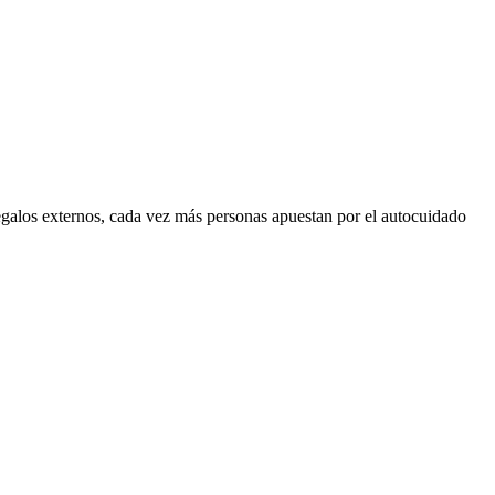
egalos externos, cada vez más personas apuestan por el autocuidado
I
a
T