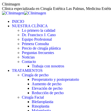
Saltar
Clinimagen
al
Clínica especializada en Cirugía Estética Las Palmas, Medicina Estét
contenido
INICIO
NUESTRA CLÍNICA
Lo primero la calidad
Dr. Francisco J. Cano
Equipo Profesional
Primera Consulta
Precio de cirugía plástica
Preguntas frecuentes
Noticias
Contacto
Trabaja con nosotros
TRATAMIENTOS
Cirugía de pecho
Preoperatorio y postoperatorio
Aumento de pecho
Elevación de pecho
Reducción de pecho
Cirugía Facial
Blefaroplastia
Rinoplastia
Malarplastia