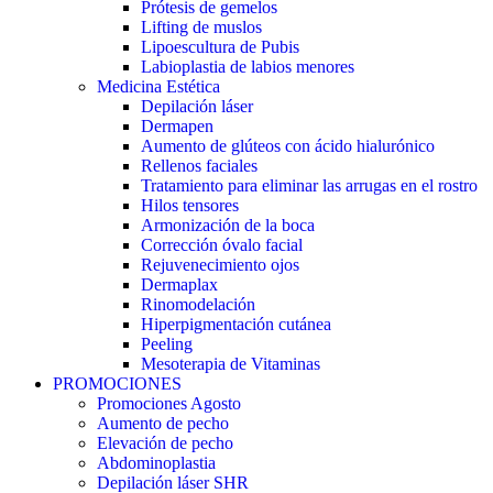
Prótesis de gemelos
Lifting de muslos
Lipoescultura de Pubis
Labioplastia de labios menores
Medicina Estética
Depilación láser
Dermapen
Aumento de glúteos con ácido hialurónico
Rellenos faciales
Tratamiento para eliminar las arrugas en el rostro
Hilos tensores
Armonización de la boca
Corrección óvalo facial
Rejuvenecimiento ojos
Dermaplax
Rinomodelación
Hiperpigmentación cutánea
Peeling
Mesoterapia de Vitaminas
PROMOCIONES
Promociones Agosto
Aumento de pecho
Elevación de pecho
Abdominoplastia
Depilación láser SHR