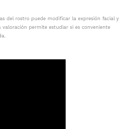
 del rostro puede modificar la expresión facial y
 valoración permite estudiar si es conveniente
da.