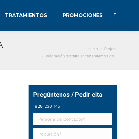
TRATAMIENTOS
PROMOCIONES
Buscar:
A
Estás aquí:
Inicio
Project
Valoración gratuita en tratamientos de…
Pregúntenos / Pedir cita
928 230 145