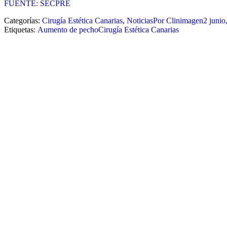
FUENTE: SECPRE
Categorías:
Cirugía Estética Canarias
,
Noticias
Por
Clinimagen
2 junio
Etiquetas:
Aumento de pecho
Cirugía Estética Canarias
Navegación
entre
publicaciones