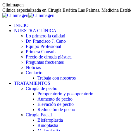
Saltar
Clinimagen
al
Clínica especializada en Cirugía Estética Las Palmas, Medicina Estét
contenido
INICIO
NUESTRA CLÍNICA
Lo primero la calidad
Dr. Francisco J. Cano
Equipo Profesional
Primera Consulta
Precio de cirugía plástica
Preguntas frecuentes
Noticias
Contacto
Trabaja con nosotros
TRATAMIENTOS
Cirugía de pecho
Preoperatorio y postoperatorio
Aumento de pecho
Elevación de pecho
Reducción de pecho
Cirugía Facial
Blefaroplastia
Rinoplastia
Malarplastia