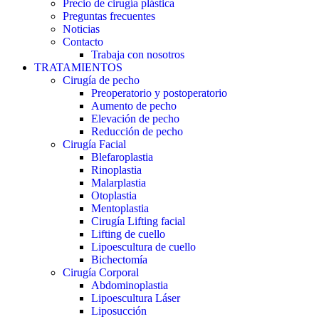
Precio de cirugía plástica
Preguntas frecuentes
Noticias
Contacto
Trabaja con nosotros
TRATAMIENTOS
Cirugía de pecho
Preoperatorio y postoperatorio
Aumento de pecho
Elevación de pecho
Reducción de pecho
Cirugía Facial
Blefaroplastia
Rinoplastia
Malarplastia
Otoplastia
Mentoplastia
Cirugía Lifting facial
Lifting de cuello
Lipoescultura de cuello
Bichectomía
Cirugía Corporal
Abdominoplastia
Lipoescultura Láser
Liposucción