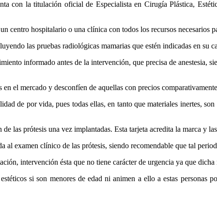
a con la titulación oficial de Especialista en Cirugía Plástica, Estéti
un centro hospitalario o una clínica con todos los recursos necesarios p
ncluyendo las pruebas radiológicas mamarias que estén indicadas en su c
imiento informado antes de la intervención, que precisa de anestesia, si
ntes en el mercado y desconfíen de aquellas con precios comparativament
dad de por vida, pues todas ellas, en tanto que materiales inertes, so
n de las prótesis una vez implantadas. Esta tarjeta acredita la marca y las
a al examen clínico de las prótesis, siendo recomendable que tal period
ación, intervención ésta que no tiene carácter de urgencia ya que dicha 
éticos si son menores de edad ni animen a ello a estas personas por 