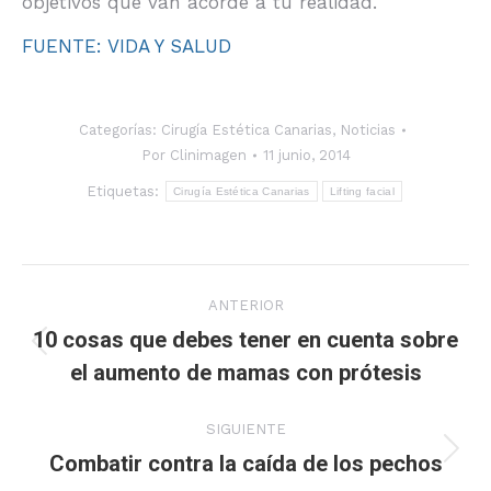
objetivos que van acorde a tu realidad.
FUENTE: VIDA Y SALUD
Categorías:
Cirugía Estética Canarias
,
Noticias
Por
Clinimagen
11 junio, 2014
Etiquetas:
Cirugía Estética Canarias
Lifting facial
Navegación
ANTERIOR
entre
10 cosas que debes tener en cuenta sobre
Publicación
el aumento de mamas con prótesis
publicaciones
anterior:
SIGUIENTE
Combatir contra la caída de los pechos
Publicación