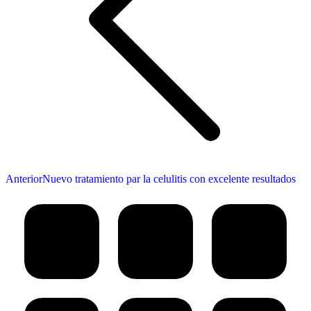
Publicación
Anterior
Nuevo tratamiento par la celulitis con excelente resultados
anterior: