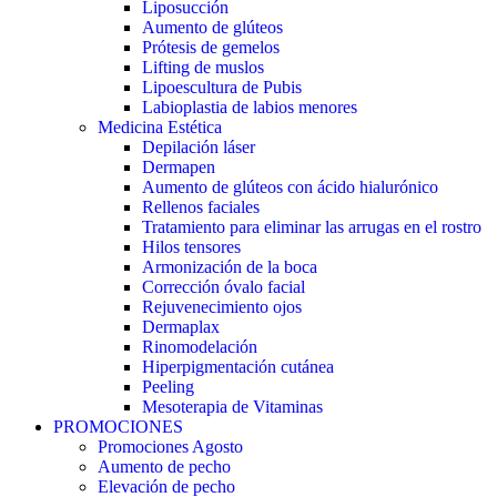
Liposucción
Aumento de glúteos
Prótesis de gemelos
Lifting de muslos
Lipoescultura de Pubis
Labioplastia de labios menores
Medicina Estética
Depilación láser
Dermapen
Aumento de glúteos con ácido hialurónico
Rellenos faciales
Tratamiento para eliminar las arrugas en el rostro
Hilos tensores
Armonización de la boca
Corrección óvalo facial
Rejuvenecimiento ojos
Dermaplax
Rinomodelación
Hiperpigmentación cutánea
Peeling
Mesoterapia de Vitaminas
PROMOCIONES
Promociones Agosto
Aumento de pecho
Elevación de pecho