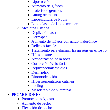
Liposucción
Aumento de glúteos
Prótesis de gemelos
Lifting de muslos
Lipoescultura de Pubis
Labioplastia de labios menores
Medicina Estética
Depilación láser
Dermapen
Aumento de glúteos con ácido hialurónico
Rellenos faciales
Tratamiento para eliminar las arrugas en el rostro
Hilos tensores
Armonización de la boca
Corrección óvalo facial
Rejuvenecimiento ojos
Dermaplax
Rinomodelación
Hiperpigmentación cutánea
Peeling
Mesoterapia de Vitaminas
PROMOCIONES
Promociones Agosto
Aumento de pecho
Elevación de pecho