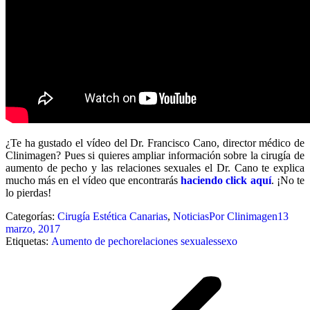
¿Te ha gustado el vídeo del Dr. Francisco Cano, director médico de
Clinimagen? Pues si quieres ampliar información sobre la cirugía de
aumento de pecho y las relaciones sexuales el Dr. Cano te explica
mucho más en el vídeo que encontrarás
haciendo click aquí
. ¡No te
lo pierdas!
Categorías:
Cirugía Estética Canarias
,
Noticias
Por
Clinimagen
13
marzo, 2017
Etiquetas:
Aumento de pecho
relaciones sexuales
sexo
Navegación
entre
publicaciones