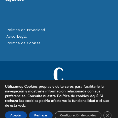
Política de Privacidad
Aviso Legal
Política de Cookies
Utilizamos Cookies propias y de terceros para facilitarle la
navegación y mostrarle información relacionada con sus
preferencias. Consulte nuestra Política de cookies
Aquí
. Si
Copyright © 2025 Clinimagen, especialistas en cirugía plástica,
rechaza las cookies podría afectarse la funcionalidad o el uso
estética y reparadora. Todos los derechos reservados.
de esta web:
Cerrar
Aceptar
Rechazar
Configuración de cookies