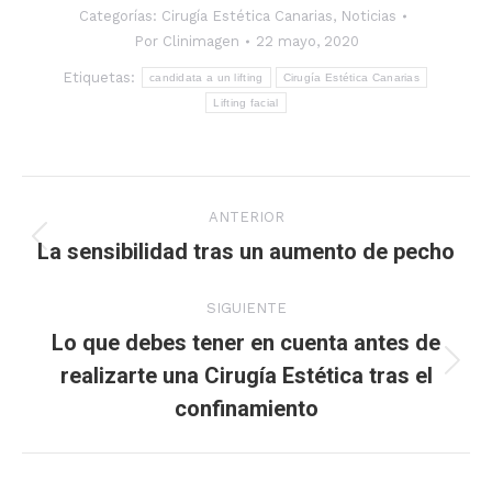
Categorías:
Cirugía Estética Canarias
,
Noticias
Por
Clinimagen
22 mayo, 2020
Etiquetas:
candidata a un lifting
Cirugía Estética Canarias
Lifting facial
Navegación
ANTERIOR
entre
La sensibilidad tras un aumento de pecho
Publicación
anterior:
publicaciones
SIGUIENTE
Lo que debes tener en cuenta antes de
realizarte una Cirugía Estética tras el
Publicación
confinamiento
siguiente: