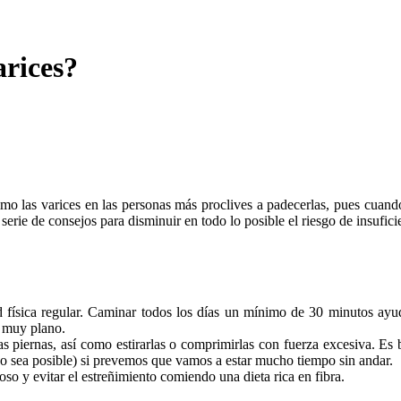
arices?
mo las varices en las personas más proclives a padecerlas, pues cuando 
erie de consejos para disminuir en todo lo posible el riesgo de insufici
 física regular. Caminar todos los días un mínimo de 30 minutos ayud
i muy plano.
 piernas, así como estirarlas o comprimirlas con fuerza excesiva. Es bu
do sea posible) si prevemos que vamos a estar mucho tiempo sin andar.
o y evitar el estreñimiento comiendo una dieta rica en fibra.