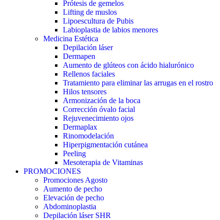
Prótesis de gemelos
Lifting de muslos
Lipoescultura de Pubis
Labioplastia de labios menores
Medicina Estética
Depilación láser
Dermapen
Aumento de glúteos con ácido hialurónico
Rellenos faciales
Tratamiento para eliminar las arrugas en el rostro
Hilos tensores
Armonización de la boca
Corrección óvalo facial
Rejuvenecimiento ojos
Dermaplax
Rinomodelación
Hiperpigmentación cutánea
Peeling
Mesoterapia de Vitaminas
PROMOCIONES
Promociones Agosto
Aumento de pecho
Elevación de pecho
Abdominoplastia
Depilación láser SHR