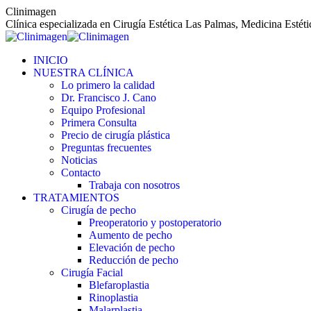
Saltar
Clinimagen
al
Clínica especializada en Cirugía Estética Las Palmas, Medicina Estét
contenido
INICIO
NUESTRA CLÍNICA
Lo primero la calidad
Dr. Francisco J. Cano
Equipo Profesional
Primera Consulta
Precio de cirugía plástica
Preguntas frecuentes
Noticias
Contacto
Trabaja con nosotros
TRATAMIENTOS
Cirugía de pecho
Preoperatorio y postoperatorio
Aumento de pecho
Elevación de pecho
Reducción de pecho
Cirugía Facial
Blefaroplastia
Rinoplastia
Malarplastia