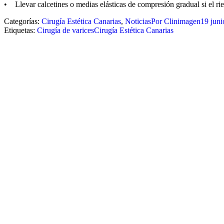
• Llevar calcetines o medias elásticas de compresión gradual si el ri
Categorías:
Cirugía Estética Canarias
,
Noticias
Por
Clinimagen
19 juni
Etiquetas:
Cirugía de varices
Cirugía Estética Canarias
Navegación
entre
publicaciones