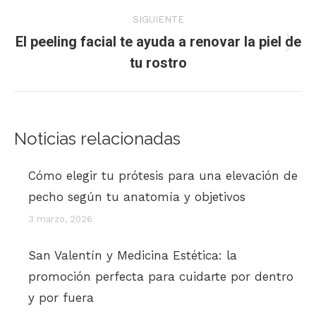
anterior:
publicaciones
SIGUIENTE
El peeling facial te ayuda a renovar la piel de
Publicación
tu rostro
siguiente:
Noticias relacionadas
Cómo elegir tu prótesis para una elevación de
pecho según tu anatomía y objetivos
3 marzo, 2026
San Valentín y Medicina Estética: la
promoción perfecta para cuidarte por dentro
y por fuera