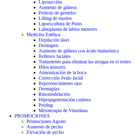
Liposucción
Aumento de glúteos
Prótesis de gemelos
Lifting de muslos
Lipoescultura de Pubis
Labioplastia de labios menores
Medicina Estética
Depilación láser
Dermapen
Aumento de glúteos con ácido hialurónico
Rellenos faciales
Tratamiento para eliminar las arrugas en el rostro
Hilos tensores
Armonización de la boca
Corrección óvalo facial
Rejuvenecimiento ojos
Dermaplax
Rinomodelación
Hiperpigmentación cutánea
Peeling
Mesoterapia de Vitaminas
PROMOCIONES
Promociones Agosto
Aumento de pecho
Elevación de pecho