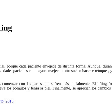
ting
acial, porque cada paciente envejece de distinta forma. Aunque, dura
as edades pacientes con mayor envejecimiento suelen hacerse retoques, 
omenzar con las partes que sufren más inicialmente. El lifting fron
leva los pómulos y tensa la piel. Finalmente, se aprecian los cambios e
sto, 2013