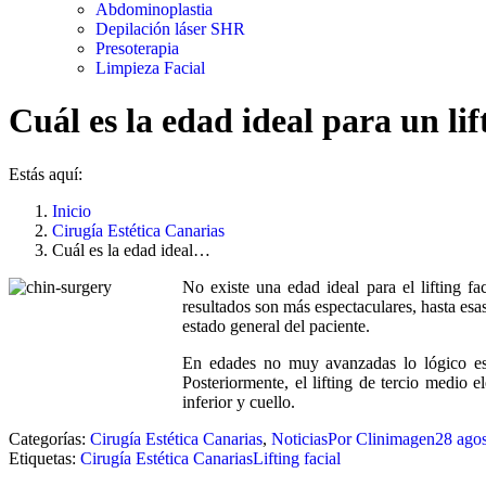
Abdominoplastia
Depilación láser SHR
Presoterapia
Limpieza Facial
Cuál es la edad ideal para un lif
Estás aquí:
Inicio
Cirugía Estética Canarias
Cuál es la edad ideal…
No existe una edad ideal para el lifting f
resultados son más espectaculares, hasta es
estado general del paciente.
En edades no muy avanzadas lo lógico es c
Posteriormente, el lifting de tercio medio e
inferior y cuello.
Categorías:
Cirugía Estética Canarias
,
Noticias
Por
Clinimagen
28 ago
Etiquetas:
Cirugía Estética Canarias
Lifting facial