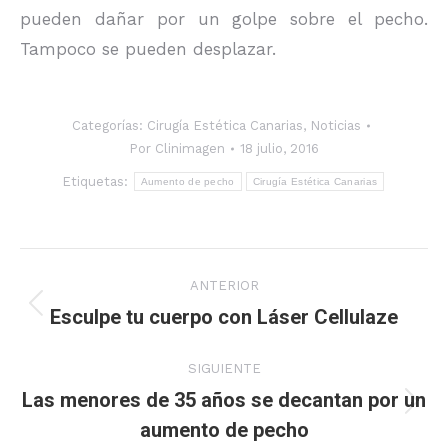
pueden dañar por un golpe sobre el pecho.
Tampoco se pueden desplazar.
Categorías:
Cirugía Estética Canarias
,
Noticias
Por
Clinimagen
18 julio, 2016
Etiquetas:
Aumento de pecho
Cirugía Estética Canarias
Navegación
ANTERIOR
entre
Esculpe tu cuerpo con Láser Cellulaze
Publicación
anterior:
publicaciones
SIGUIENTE
Las menores de 35 años se decantan por un
Publicación
aumento de pecho
siguiente: