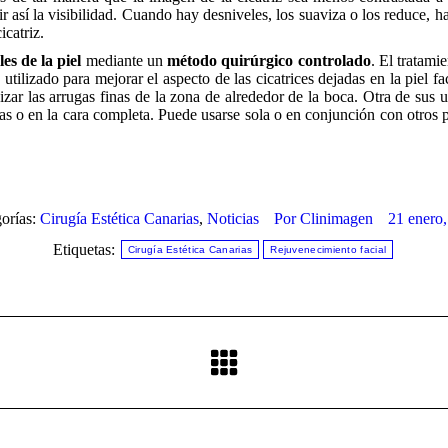
ucir así la visibilidad. Cuando hay desniveles, los suaviza o los reduce
icatriz.
es de la piel
mediante un
método quirúrgico controlado
. El tratami
izado para mejorar el aspecto de las cicatrices dejadas en la piel facia
zar las arrugas finas de la zona de alrededor de la boca. Otra de sus
as o en la cara completa. Puede usarse sola o en conjunción con otros
orías:
Cirugía Estética Canarias
,
Noticias
Por
Clinimagen
21 enero
Etiquetas:
Cirugía Estética Canarias
Rejuvenecimiento facial
Publicación
siguiente: