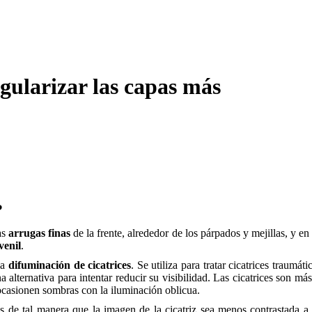
ularizar las capas más
?
as
arrugas finas
de la frente, alrededor de los párpados y mejillas, y e
venil
.
la
difuminación de cicatrices
. Se utiliza para tratar cicatrices traumát
 alternativa para intentar reducir su visibilidad. Las cicatrices son má
ocasionen sombras con la iluminación oblicua.
les de tal manera que la imagen de la cicatriz sea menos contrastada 