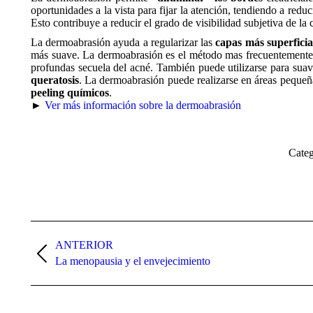
oportunidades a la vista para fijar la atención, tendiendo a red
Esto contribuye a reducir el grado de visibilidad subjetiva de la c
La dermoabrasión ayuda a regularizar las
capas más superficial
más suave. La dermoabrasión es el método mas frecuentemente util
profundas secuela del acné. También puede utilizarse para suavi
queratosis
. La dermoabrasión puede realizarse en áreas pequeñ
peeling químicos
.
►
Ver más información sobre la dermoabrasión
Categ
Navegación
entre
ANTERIOR
Publicación
La menopausia y el envejecimiento
publicaciones
anterior: