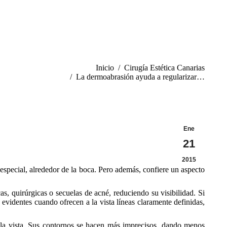
INICIO
NUESTRA CLÍNICA
B
TRATAMIENTOS
PROMOCIONES
Estás aquí:
Inicio
Cirugía Estética Canarias
La dermoabrasión ayuda a regularizar…
Ene
21
2015
n especial, alrededor de la boca. Pero además, confiere un aspecto
icas, quirúrgicas o secuelas de acné, reduciendo su visibilidad. Si
s evidentes cuando ofrecen a la vista líneas claramente definidas,
a la vista. Sus contornos se hacen más imprecisos, dando menos