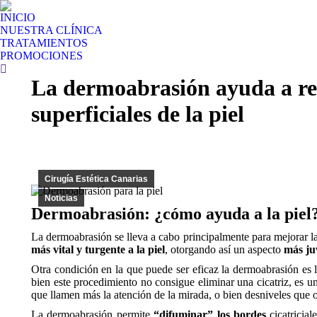
INICIO
NUESTRA CLÍNICA
TRATAMIENTOS
PROMOCIONES
Buscar:
La dermoabrasión ayuda a reg
superficiales de la piel
Cirugía Estética Canarias
Noticias
Dermoabrasión: ¿cómo ayuda a la piel
La dermoabrasión se lleva a cabo principalmente para mejorar l
más vital y turgente a la piel
, otorgando así un aspecto
más ju
Otra condición en la que puede ser eficaz la dermoabrasión es 
bien este procedimiento no consigue eliminar una cicatriz, es una
que llamen más la atención de la mirada, o bien desniveles que 
La dermoabrasión permite
“difuminar” los bordes
cicatricia