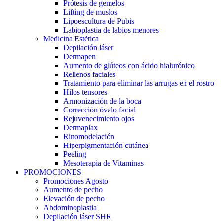
Prótesis de gemelos
Lifting de muslos
Lipoescultura de Pubis
Labioplastia de labios menores
Medicina Estética
Depilación láser
Dermapen
Aumento de glúteos con ácido hialurónico
Rellenos faciales
Tratamiento para eliminar las arrugas en el rostro
Hilos tensores
Armonización de la boca
Corrección óvalo facial
Rejuvenecimiento ojos
Dermaplax
Rinomodelación
Hiperpigmentación cutánea
Peeling
Mesoterapia de Vitaminas
PROMOCIONES
Promociones Agosto
Aumento de pecho
Elevación de pecho
Abdominoplastia
Depilación láser SHR