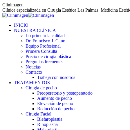
Saltar
Clinimagen
al
Clínica especializada en Cirugía Estética Las Palmas, Medicina Estét
contenido
INICIO
NUESTRA CLÍNICA
Lo primero la calidad
Dr. Francisco J. Cano
Equipo Profesional
Primera Consulta
Precio de cirugía plástica
Preguntas frecuentes
Noticias
Contacto
Trabaja con nosotros
TRATAMIENTOS
Cirugía de pecho
Preoperatorio y postoperatorio
Aumento de pecho
Elevación de pecho
Reducción de pecho
Cirugía Facial
Blefaroplastia
Rinoplastia
Malarplastia