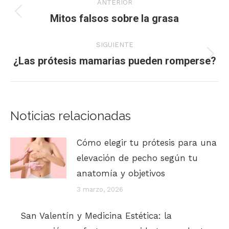
ANTERIOR
entre
Mitos falsos sobre la grasa
Publicación
anterior:
publicaciones
SIGUIENTE
¿Las prótesis mamarias pueden romperse?
Publicación
siguiente:
Noticias relacionadas
Cómo elegir tu prótesis para una
elevación de pecho según tu
anatomía y objetivos
3 marzo, 2026
San Valentín y Medicina Estética: la