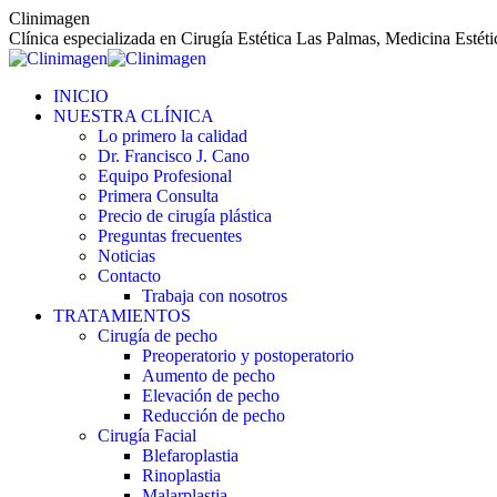
Saltar
Clinimagen
al
Clínica especializada en Cirugía Estética Las Palmas, Medicina Estét
contenido
INICIO
NUESTRA CLÍNICA
Lo primero la calidad
Dr. Francisco J. Cano
Equipo Profesional
Primera Consulta
Precio de cirugía plástica
Preguntas frecuentes
Noticias
Contacto
Trabaja con nosotros
TRATAMIENTOS
Cirugía de pecho
Preoperatorio y postoperatorio
Aumento de pecho
Elevación de pecho
Reducción de pecho
Cirugía Facial
Blefaroplastia
Rinoplastia
Malarplastia