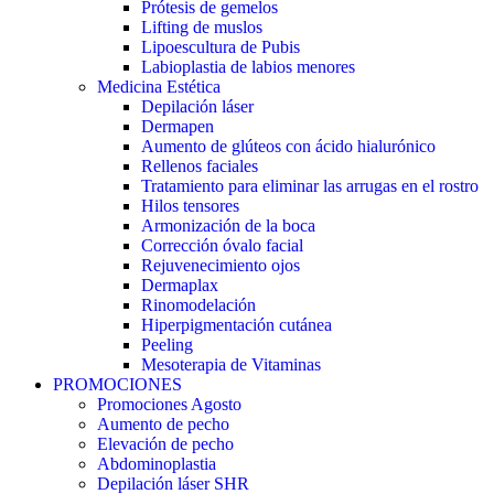
Prótesis de gemelos
Lifting de muslos
Lipoescultura de Pubis
Labioplastia de labios menores
Medicina Estética
Depilación láser
Dermapen
Aumento de glúteos con ácido hialurónico
Rellenos faciales
Tratamiento para eliminar las arrugas en el rostro
Hilos tensores
Armonización de la boca
Corrección óvalo facial
Rejuvenecimiento ojos
Dermaplax
Rinomodelación
Hiperpigmentación cutánea
Peeling
Mesoterapia de Vitaminas
PROMOCIONES
Promociones Agosto
Aumento de pecho
Elevación de pecho
Abdominoplastia
Depilación láser SHR