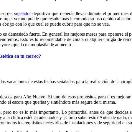
 uso del
sujetador
deportivo que deberás llevar durante el primer mes d
como el verano puede que resulte más incómodo su uso debido al calor y
s abrigo con lo que cual se puede cubrir para que no se vea.
 es demasiado fuerte. En general los mejores meses para operarse el p
tendremos. Esto es lo recomendable de cara a cualquier cirugía de remod
mayores que la mamoplastia de aumento.
stética en tu correo?
acaciones de estas fechas señaladas para la realización de la cirugía y 
deseos para Año Nuevo. Si uno de esos propósitos para ti es mejorar 
do el escote que querías y sintiéndote más segura de ti misma.
e, pero no es lo más importante. Lo primordial antes de que decidas
y a la clínica estética adecuados y ¿Cómo saber esto? Antes de nada, mir
 con todos los requisitos necesarios de instalaciones y de seguridad en s