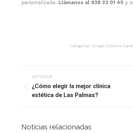
personalizada.
Llámanos al 928 23 01 45
y s
Categorías:
Cirugía Estética Canar
Navegación
ANTERIOR
entre
¿Cómo elegir la mejor clínica
Publicación
estética de Las Palmas?
publicaciones
anterior:
Noticias relacionadas