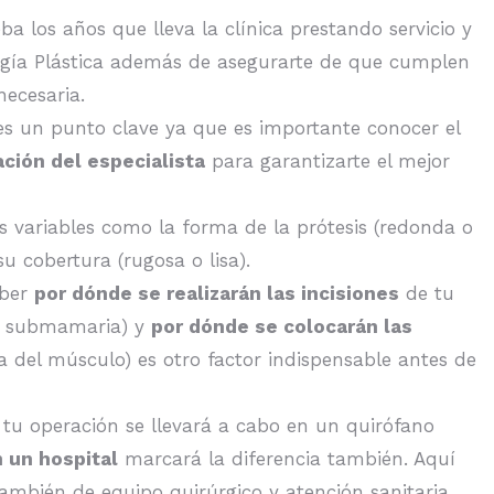
 los años que lleva la clínica prestando servicio y
rugía Plástica además de asegurarte de que cumplen
necesaria.
es un punto clave ya que es importante conocer el
ación del especialista
para garantizarte el mejor
s variables como la forma de la prótesis (redonda o
u cobertura (rugosa o lisa).
aber
por dónde se realizarán las incisiones
de tu
r o submamaria) y
por dónde se colocarán las
a del músculo) es otro factor indispensable antes de
 tu operación se llevará a cabo en un quirófano
n un hospital
marcará la diferencia también. Aquí
ambién de equipo quirúrgico y atención sanitaria