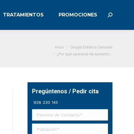
TRATAMIENTOS
PROMOCIONES
TRATAMIENTOS
PROMOCIONES
Buscar:
Buscar:
Estás aquí:
Inicio
Cirugía Estética Canarias
¿Por qué operarse de aumento…
Pregúntenos / Pedir cita
928 230 145