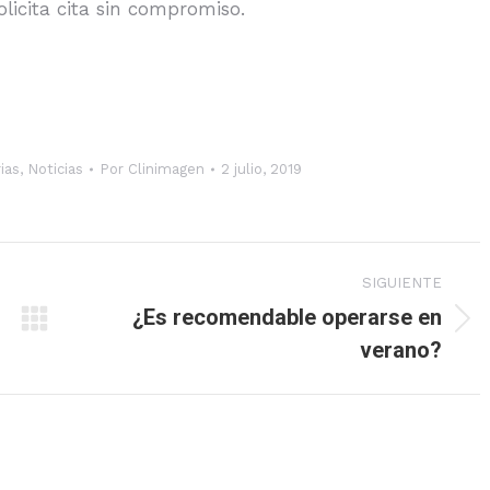
olicita cita sin compromiso.
ias
,
Noticias
Por
Clinimagen
2 julio, 2019
SIGUIENTE
¿Es recomendable operarse en
Publicación
verano?
siguiente: