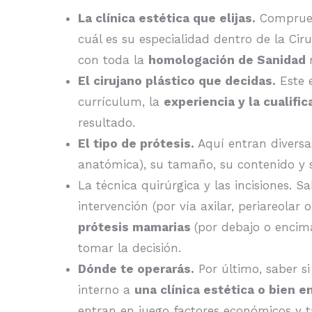
La clínica estética que elijas.
Comprueba
cuál es su especialidad dentro de la Ci
con toda la
homologación de Sanidad
El cirujano plástico que decidas.
Este 
currículum, la
experiencia y la cualific
resultado.
El tipo de prótesis.
Aquí entran diversa
anatómica), su tamaño, su contenido y s
La técnica quirúrgica y las incisiones. S
intervención (por vía axilar, periareola
prótesis mamarias
(por debajo o encim
tomar la decisión.
Dónde te operarás.
Por último, saber si
interno a
una clínica estética o bien e
entran en juego factores económicos y t